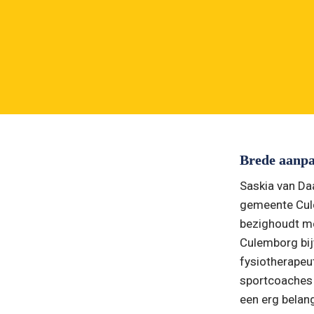
Brede aanp
Saskia van Da
gemeente Cule
“Een integrale 
bezighoudt me
aanpak maakt écht 
Culemborg bijv
fysiotherapeu
het verschil."
sportcoaches z
een erg belang