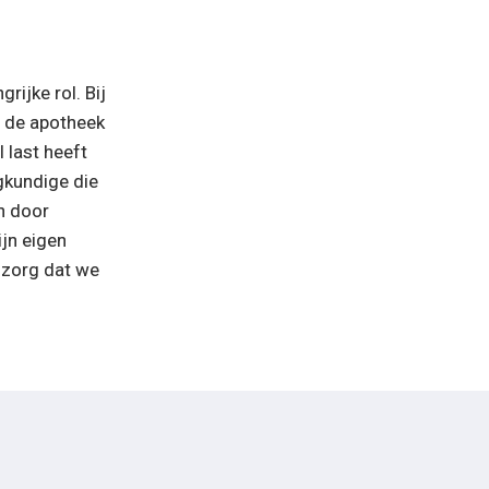
ijke rol. Bij 
s de apotheek 
last heeft 
kundige die 
 door 
jn eigen 
 zorg dat we 