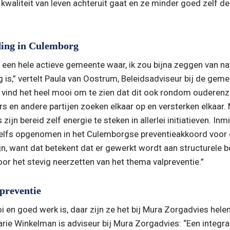
waliteit van leven achteruit gaat en ze minder goed zelf de
ding in Culemborg
een hele actieve gemeente waar, ik zou bijna zeggen van natu
g is,” vertelt Paula van Oostrum, Beleidsadviseur bij de geme
 vind het heel mooi om te zien dat dit ook rondom ouderenzo
 en andere partijen zoeken elkaar op en versterken elkaar. 
ijn bereid zelf energie te steken in allerlei initiatieven. Inmi
zelfs opgenomen in het Culemborgse preventieakkoord voor
fijn, want dat betekent dat er gewerkt wordt aan structurele b
oor het stevig neerzetten van het thema valpreventie.”
preventie
i en goed werk is, daar zijn ze het bij Mura Zorgadvies hele
rie Winkelman is adviseur bij Mura Zorgadvies: “Een integra