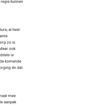
 regie kunnen 
re, al heel 
ente 
rg zo is. 
Maar ook 
ddels is 
 de komende 
orging én dat 
maal mee 
le aanpak 