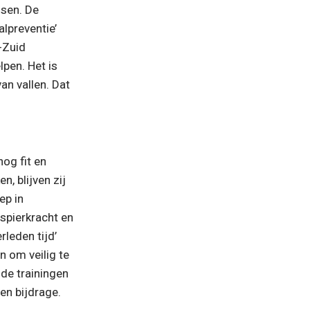
sen. De 
lpreventie’ 
“Culemborg is een 
Zuid 
actieve gemeente 
en. Het is 
waar veel verbinding 
n vallen. Dat 
is."
g fit en 
, blijven zij 
p in 
pierkracht en 
leden tijd’ 
 om veilig te 
de trainingen 
n bijdrage. 