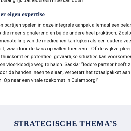
 belangrijk dat iedereen mee kan doen.”
er eigen expertise
 partijen spelen in deze integrale aanpak allemaal een belangr
is die meer signalerend en bij de andere heel praktisch. Zoal
menstelling van de medicijnen kan kijken als een oudere veel 
eid, waardoor de kans op vallen toeneemt. Of de wijkverpleeg
 thuiskomt en potentieel gevaarlijke situaties kan voorkomen
en vloerkleedje weg te halen. Saskia: “Iedere partner heeft zi
oor de handen ineen te slaan, verbetert het totaalpakket aan
n. Op naar een vitale toekomst in Culemborg!”
STRATEGISCHE THEMA’S