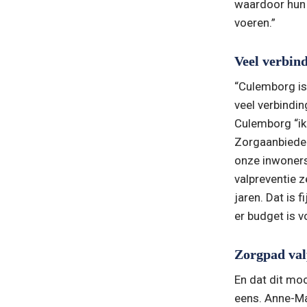
waardoor hun k
voeren.”
Veel verbin
“Culemborg is 
veel verbindin
Culemborg “ik
Zorgaanbieders
onze inwoners z
valpreventie 
jaren. Dat is 
er budget is v
Zorgpad val
En dat dit moo
eens. Anne-Ma