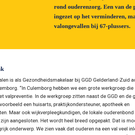
rond ouderenzorg. Een van de pi
ingezet op het verminderen, ma
valongevallen bij 67-plussers.
ak
alen is als Gezondheidsmakelaar bij GGD Gelderland-Zuid act
mborg. “In Culemborg hebben we een grote werkgroep die z
t valpreventie. In de werkgroep zitten naast de GGD en de 
oorbeeld een huisarts, praktijkondersteuner, apotheek en 
ten. Maar ook wijkverpleegkundigen, de lokale ouderenbond 
ijn aangesloten. Het wordt heel breed opgepakt. Dat is mooi
rijk onderwerp. We zien vaak dat ouderen na een val veel inle