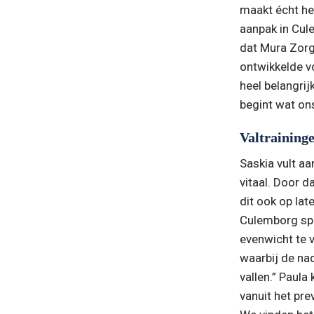
maakt écht het
aanpak in Cule
dat Mura Zorg
ontwikkelde v
heel belangrij
begint wat ons
Valtraining
Saskia vult a
vitaal. Door d
dit ook op late
Culemborg spe
evenwicht te v
waarbij de nad
vallen.” Paul
vanuit het pre