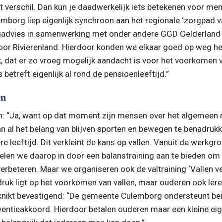
 verschil. Dan kun je daadwerkelijk iets betekenen voor men
mborg liep eigenlijk synchroon aan het regionale ‘zorgpad va
advies in samenwerking met onder andere GGD Gelderland-
oor Rivierenland. Hierdoor konden we elkaar goed op weg help
k, dat er zo vroeg mogelijk aandacht is voor het voorkomen va
 betreft eigenlijk al rond de pensioenleeftijd.”
en
an: “Ja, want op dat moment zijn mensen over het algemeen no
an al het belang van blijven sporten en bewegen te benadrukken
re leeftijd. Dit verkleint de kans op vallen. Vanuit de werkgroe
len we daarop in door een balanstraining aan te bieden om s
erbeteren. Maar we organiseren ook de valtraining ‘Vallen ver
ruk ligt op het voorkomen van vallen, maar ouderen ook leren
a knikt bevestigend: “De gemeente Culemborg ondersteunt bei
ventieakkoord. Hierdoor betalen ouderen maar een kleine eige