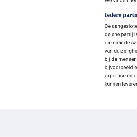
We vinden het
Iedere partn
De aangesloten
de ene partij 
die naar de sa
van duizeligh
bij de mensen
bijvoorbeeld e
expertise en d
kunnen levere