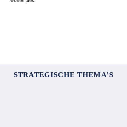
wonen plek.”
“Soms lukt het om iemand die zich 
meldt snel door te laten stromen 
naar een maatwerk­voorziening of 
een beschermd wonen plek.”
STRATEGISCHE THEMA’S
Informatiegestuurde aanpak als basis voor 
betrouwbare advisering