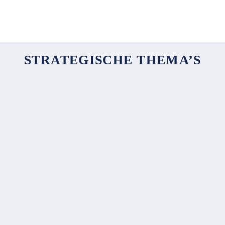
verwarrende gevoelens na de 
geboorte.”
STRATEGISCHE THEMA’S
Informatiegestuurde aanpak als basis voor 
betrouwbare advisering
Adviseren over preventie en vormgeven van 
groepsgerichte preventie