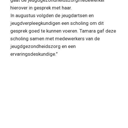
hierover in gesprek met haar.
In augustus volgden de jeugdartsen en 
jeugdverpleegkundigen een scholing om dit 
gesprek goed te kunnen voeren. Tamara gaf deze 
scholing samen met medewerkers van de 
jeugdgezondheidszorg en een 
ervaringsdeskundige.”
“Een postpartum depressie is goed 
te behandelen. Hoe eerder je erbij 
bent hoe minder ernstig deze 
wordt.”